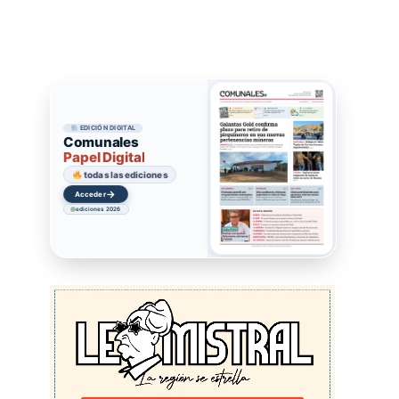
EDICIÓN DIGITAL
Comunales
Papel Digital
todas las ediciones
→
Acceder
ediciones 2026