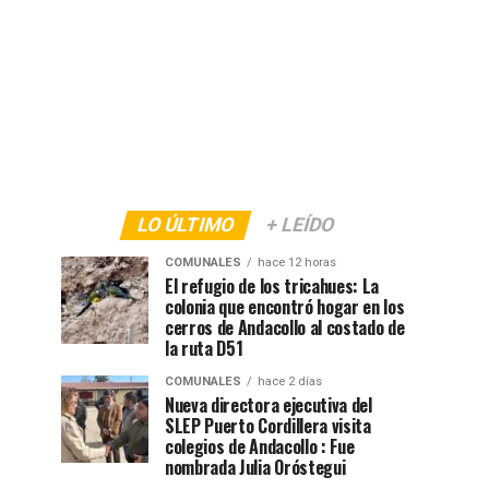
LO ÚLTIMO
+ LEÍDO
COMUNALES
hace 12 horas
El refugio de los tricahues: La
colonia que encontró hogar en los
cerros de Andacollo al costado de
la ruta D51
COMUNALES
hace 2 días
Nueva directora ejecutiva del
SLEP Puerto Cordillera visita
colegios de Andacollo : Fue
nombrada Julia Oróstegui