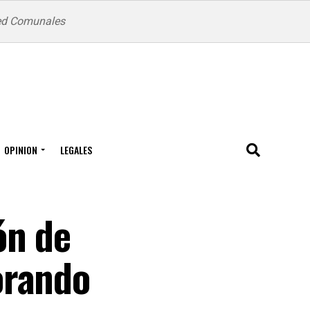
ed Comunales
OPINION
LEGALES
ón de
orando