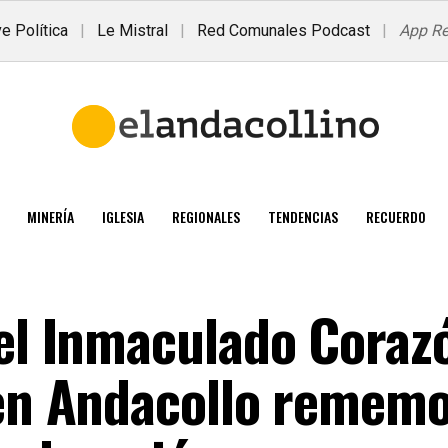
e Política
|
Le Mistral
|
Red Comunales Podcast
|
App R
MINERÍA
IGLESIA
REGIONALES
TENDENCIAS
RECUERDO
del Inmaculado Coraz
 en Andacollo remem