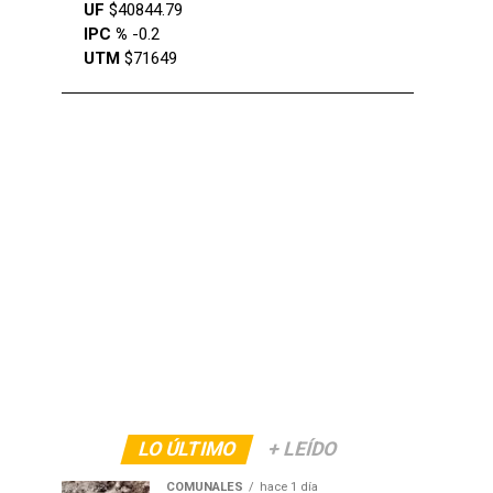
UF
$40844.79
IPC %
-0.2
UTM
$71649
LO ÚLTIMO
+ LEÍDO
COMUNALES
hace 1 día