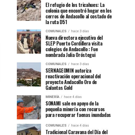
El refugio de los tricahues: La
colonia que encontró hogar en los
cerros de Andacollo al costado de
la ruta D51
COMUNALES
hace 3 días
Nueva directora ejecutiva del
SLEP Puerto Cordillera visita
colegios de Andacollo : Fue
nombrada Julia Oróstegui
COMUNALES
hace 3 días
SERNAGEOMIN autoriza
reactivación operacional del
proyecto Andacollo Oro de
Galantas Gold
MINERÍA
hace 4 días
SONAMI sale en apoyo de la
pequeña minería con recursos
para recuperar faenas inundadas
COMUNALES
hace 4 días
Tradicional Caravana del Día del