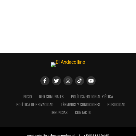
INICIO
RED COMUNALES
POLÍTICA EDITORIAL Y ÉTICA
POLÍTICA DE PRIVACIDAD
TÉRMINOS Y CONDICIONES
PUBLICIDAD
DENUNCIAS
CONTACTO
contacto@redcomunales.cl | +56941118440