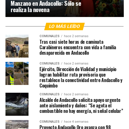
Manzano en Andacollo: Sólo se
realiza la novena
LO MÁS LEÍDO
COMUNALES
hace 2 semanas
Tras casi siete horas de caminata
Carabineros encuentra con vida a familia
desaparecida en Andacollo
COMUNALES
hace 2 semanas
Ejército, Dirección de Vialidad y municipio
logran habilitar ruta provisoria que
restablece la conectividad entre Andacollo y
Coquimbo
COMUNALES
hace 2 semanas
Alcalde de Andacollo solicita apoyo urgente
ante aislamiento y daños: “Se agota el
combustible no hay energía, ni señal celular”
COMUNALES
hace 4 semanas
Proyecto Andacollo Oro avanza con 98