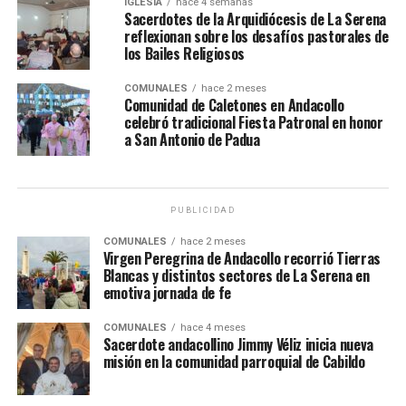
IGLESIA
hace 4 semanas
Sacerdotes de la Arquidiócesis de La Serena
reflexionan sobre los desafíos pastorales de
los Bailes Religiosos
COMUNALES
hace 2 meses
Comunidad de Caletones en Andacollo
celebró tradicional Fiesta Patronal en honor
a San Antonio de Padua
PUBLICIDAD
COMUNALES
hace 2 meses
Virgen Peregrina de Andacollo recorrió Tierras
Blancas y distintos sectores de La Serena en
emotiva jornada de fe
COMUNALES
hace 4 meses
Sacerdote andacollino Jimmy Véliz inicia nueva
misión en la comunidad parroquial de Cabildo