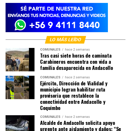
LO MÁS LEÍDO
COMUNALES
hace 2 semanas
Tras casi siete horas de caminata
Carabineros encuentra con vida a
familia desaparecida en Andacollo
COMUNALES
hace 2 semanas
Ejército, Dirección de Vialidad y
municipio logran habilitar ruta
provisoria que restablece la
conectividad entre Andacollo y
Coquimbo
COMUNALES
hace 2 semanas
Alcalde de Andacollo solicita apoyo
urgente ante aislamiento y daños: “Se