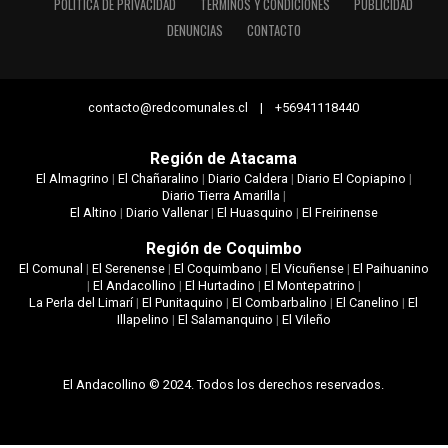
POLÍTICA DE PRIVACIDAD
TÉRMINOS Y CONDICIONES
PUBLICIDAD
DENUNCIAS
CONTACTO
contacto@redcomunales.cl | +56941118440
Región de Atacama
El Almagrino
|
El Chañaralino
|
Diario Caldera
|
Diario El Copiapino
|
Diario Tierra Amarilla
|
El Altino
|
Diario Vallenar
|
El Huasquino
|
El Freirinense
Región de Coquimbo
El Comunal
|
El Serenense
|
El Coquimbano
|
El Vicuñense
|
El Paihuanino
|
El Andacollino
|
El Hurtadino
|
El Montepatrino
|
La Perla del Limarí
|
El Punitaquino
|
El Combarbalino
|
El Canelino
|
El
Illapelino
|
El Salamanquino
|
El Vileño
El Andacollino © 2024. Todos los derechos reservados.