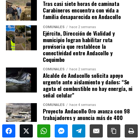
Tras casi siete horas de caminata
Carabineros encuentra con vida a
familia desaparecida en Andacollo
COMUNALES
hace 2 semanas
Ejército, Dirección de Vialidad y
municipio logran habilitar ruta
provisoria que restablece la
conectividad entre Andacollo y
Coquimbo
COMUNALES
hace 2 semanas
Alcalde de Andacollo solicita apoyo
urgente ante aislamiento y daños: “Se
agota el combustible no hay energía, ni
señal celular”
COMUNALES
hace 4 semanas
Proyecto Andacollo Oro avanza con 98
trabajadores y anuncia más de 400
nuevas oportunidades laborales