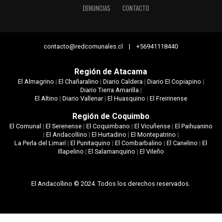
DENUNCIAS
CONTACTO
contacto@redcomunales.cl | +56941118440
Región de Atacama
El Almagrino
|
El Chañaralino
|
Diario Caldera
|
Diario El Copiapino
|
Diario Tierra Amarilla
|
El Altino
|
Diario Vallenar
|
El Huasquino
|
El Freirinense
Región de Coquimbo
El Comunal
|
El Serenense
|
El Coquimbano
|
El Vicuñense
|
El Paihuanino
|
El Andacollino
|
El Hurtadino
|
El Montepatrino
|
La Perla del Limarí
|
El Punitaquino
|
El Combarbalino
|
El Canelino
|
El
Illapelino
|
El Salamanquino
|
El Vileño
El Andacollino © 2024. Todos los derechos reservados.