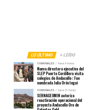
LO ÚLTIMO
+ LEÍDO
COMUNALES
hace 5 horas
Nueva directora ejecutiva del
SLEP Puerto Cordillera visita
colegios de Andacollo : Fue
nombrada Julia Oróstegui
COMUNALES
hace 21 horas
SERNAGEOMIN autoriza
reactivación operacional del
proyecto Andacollo Oro de
Galantas Gold