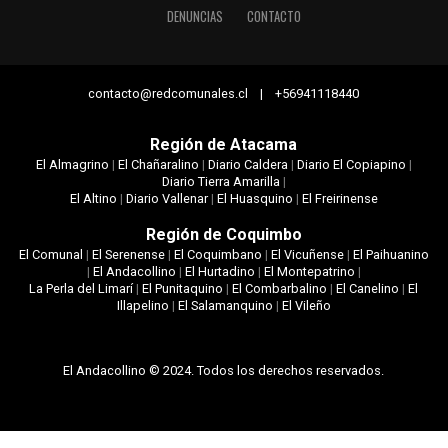
DENUNCIAS
CONTACTO
contacto@redcomunales.cl | +56941118440
Región de Atacama
El Almagrino
|
El Chañaralino
|
Diario Caldera
|
Diario El Copiapino
|
Diario Tierra Amarilla
|
El Altino
|
Diario Vallenar
|
El Huasquino
|
El Freirinense
Región de Coquimbo
El Comunal
|
El Serenense
|
El Coquimbano
|
El Vicuñense
|
El Paihuanino
|
El Andacollino
|
El Hurtadino
|
El Montepatrino
|
La Perla del Limarí
|
El Punitaquino
|
El Combarbalino
|
El Canelino
|
El
Illapelino
|
El Salamanquino
|
El Vileño
El Andacollino © 2024. Todos los derechos reservados.