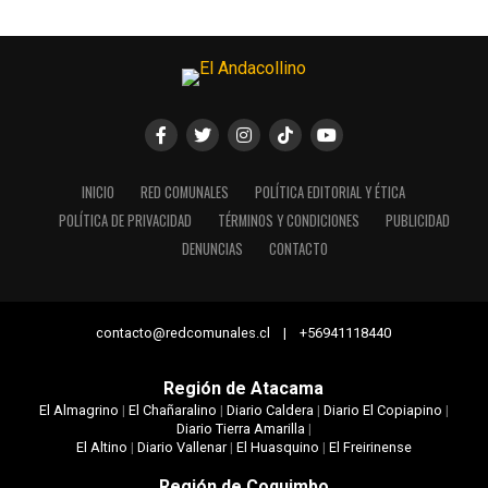
INICIO
RED COMUNALES
POLÍTICA EDITORIAL Y ÉTICA
POLÍTICA DE PRIVACIDAD
TÉRMINOS Y CONDICIONES
PUBLICIDAD
DENUNCIAS
CONTACTO
contacto@redcomunales.cl | +56941118440
Región de Atacama
El Almagrino
|
El Chañaralino
|
Diario Caldera
|
Diario El Copiapino
|
Diario Tierra Amarilla
|
El Altino
|
Diario Vallenar
|
El Huasquino
|
El Freirinense
Región de Coquimbo