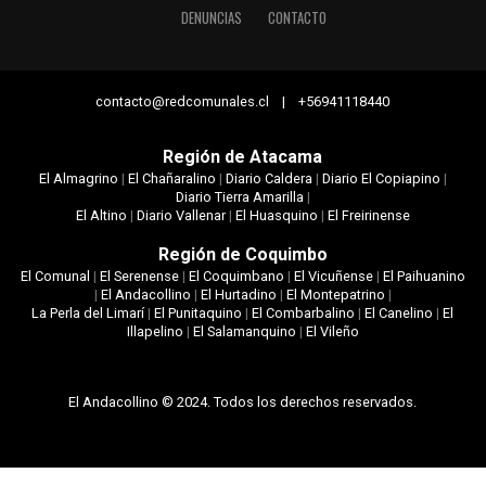
DENUNCIAS
CONTACTO
contacto@redcomunales.cl | +56941118440
Región de Atacama
El Almagrino
|
El Chañaralino
|
Diario Caldera
|
Diario El Copiapino
|
Diario Tierra Amarilla
|
El Altino
|
Diario Vallenar
|
El Huasquino
|
El Freirinense
Región de Coquimbo
El Comunal
|
El Serenense
|
El Coquimbano
|
El Vicuñense
|
El Paihuanino
|
El Andacollino
|
El Hurtadino
|
El Montepatrino
|
La Perla del Limarí
|
El Punitaquino
|
El Combarbalino
|
El Canelino
|
El
Illapelino
|
El Salamanquino
|
El Vileño
El Andacollino © 2024. Todos los derechos reservados.