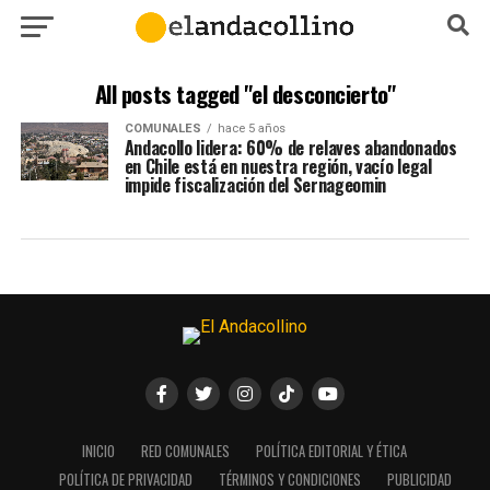
All posts tagged "el desconcierto"
COMUNALES
hace 5 años
Andacollo lidera: 60% de relaves abandonados
en Chile está en nuestra región, vacío legal
impide fiscalización del Sernageomin
INICIO
RED COMUNALES
POLÍTICA EDITORIAL Y ÉTICA
POLÍTICA DE PRIVACIDAD
TÉRMINOS Y CONDICIONES
PUBLICIDAD