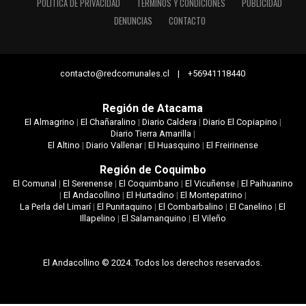
POLÍTICA DE PRIVACIDAD
TÉRMINOS Y CONDICIONES
PUBLICIDAD
DENUNCIAS
CONTACTO
contacto@redcomunales.cl | +56941118440
Región de Atacama
El Almagrino
|
El Chañaralino
|
Diario Caldera
|
Diario El Copiapino
|
Diario Tierra Amarilla
|
El Altino
|
Diario Vallenar
|
El Huasquino
|
El Freirinense
Región de Coquimbo
El Comunal
|
El Serenense
|
El Coquimbano
|
El Vicuñense
|
El Paihuanino
|
El Andacollino
|
El Hurtadino
|
El Montepatrino
|
La Perla del Limarí
|
El Punitaquino
|
El Combarbalino
|
El Canelino
|
El
Illapelino
|
El Salamanquino
|
El Vileño
El Andacollino © 2024. Todos los derechos reservados.