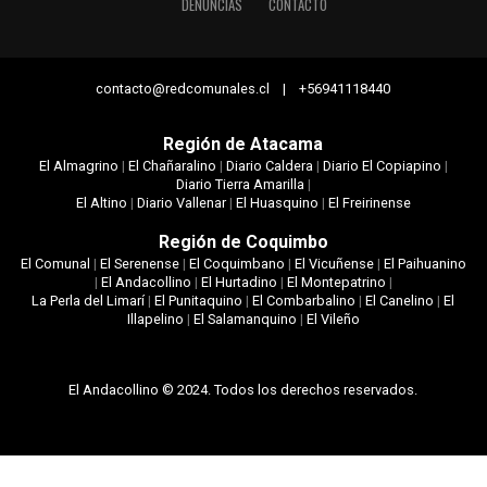
DENUNCIAS
CONTACTO
contacto@redcomunales.cl | +56941118440
Región de Atacama
El Almagrino
|
El Chañaralino
|
Diario Caldera
|
Diario El Copiapino
|
Diario Tierra Amarilla
|
El Altino
|
Diario Vallenar
|
El Huasquino
|
El Freirinense
Región de Coquimbo
El Comunal
|
El Serenense
|
El Coquimbano
|
El Vicuñense
|
El Paihuanino
|
El Andacollino
|
El Hurtadino
|
El Montepatrino
|
La Perla del Limarí
|
El Punitaquino
|
El Combarbalino
|
El Canelino
|
El
Illapelino
|
El Salamanquino
|
El Vileño
El Andacollino © 2024. Todos los derechos reservados.