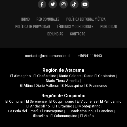
INICIO
RED COMUNALES
POLÍTICA EDITORIAL Y ÉTICA
POLÍTICA DE PRIVACIDAD
TÉRMINOS Y CONDICIONES
PUBLICIDAD
DENUNCIAS
CONTACTO
contacto@redcomunales.cl | +56941118440
Región de Atacama
El Almagrino
|
El Chañaralino
|
Diario Caldera
|
Diario El Copiapino
|
Diario Tierra Amarilla
|
El Altino
|
Diario Vallenar
|
El Huasquino
|
El Freirinense
Región de Coquimbo
El Comunal
|
El Serenense
|
El Coquimbano
|
El Vicuñense
|
El Paihuanino
|
El Andacollino
|
El Hurtadino
|
El Montepatrino
|
La Perla del Limarí
|
El Punitaquino
|
El Combarbalino
|
El Canelino
|
El
Illapelino
|
El Salamanquino
|
El Vileño