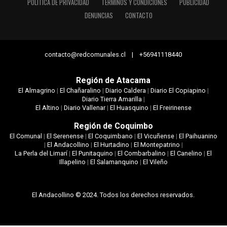
POLÍTICA DE PRIVACIDAD
TÉRMINOS Y CONDICIONES
PUBLICIDAD
DENUNCIAS
CONTACTO
contacto@redcomunales.cl | +56941118440
Región de Atacama
El Almagrino
|
El Chañaralino
|
Diario Caldera
|
Diario El Copiapino
|
Diario Tierra Amarilla
|
El Altino
|
Diario Vallenar
|
El Huasquino
|
El Freirinense
Región de Coquimbo
El Comunal
|
El Serenense
|
El Coquimbano
|
El Vicuñense
|
El Paihuanino
|
El Andacollino
|
El Hurtadino
|
El Montepatrino
|
La Perla del Limarí
|
El Punitaquino
|
El Combarbalino
|
El Canelino
|
El
Illapelino
|
El Salamanquino
|
El Vileño
El Andacollino © 2024. Todos los derechos reservados.