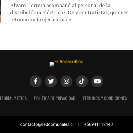
Álvaro Herrera acompañó al personal de la
distribuidora eléctrica CGE y contratistas, quienes
retomaron la ejecución de...
ITORIAL Y ÉTICA
POLÍTICA DE PRIVACIDAD
TÉRMINOS Y CONDICIONES
contacto@redcomunales.cl | +56941118440