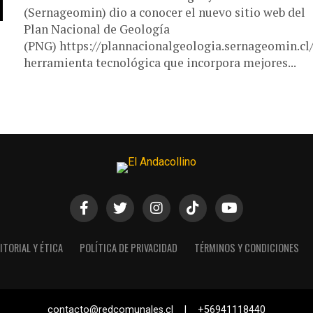
(Sernageomin) dio a conocer el nuevo sitio web del
Plan Nacional de Geología
(PNG) https://plannacionalgeologia.sernageomin.cl/
herramienta tecnológica que incorpora mejores...
ITORIAL Y ÉTICA
POLÍTICA DE PRIVACIDAD
TÉRMINOS Y CONDICIONES
contacto@redcomunales.cl | +56941118440