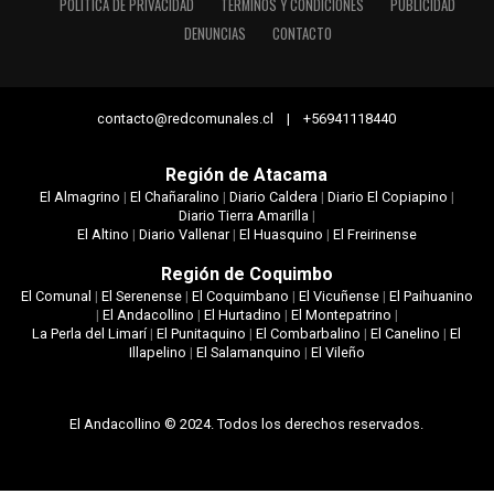
POLÍTICA DE PRIVACIDAD
TÉRMINOS Y CONDICIONES
PUBLICIDAD
DENUNCIAS
CONTACTO
contacto@redcomunales.cl | +56941118440
Región de Atacama
El Almagrino
|
El Chañaralino
|
Diario Caldera
|
Diario El Copiapino
|
Diario Tierra Amarilla
|
El Altino
|
Diario Vallenar
|
El Huasquino
|
El Freirinense
Región de Coquimbo
El Comunal
|
El Serenense
|
El Coquimbano
|
El Vicuñense
|
El Paihuanino
|
El Andacollino
|
El Hurtadino
|
El Montepatrino
|
La Perla del Limarí
|
El Punitaquino
|
El Combarbalino
|
El Canelino
|
El
Illapelino
|
El Salamanquino
|
El Vileño
El Andacollino © 2024. Todos los derechos reservados.