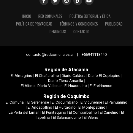
INICIO
RED COMUNALES
POLÍTICA EDITORIAL Y ÉTICA
POLÍTICA DE PRIVACIDAD
TÉRMINOS Y CONDICIONES
PUBLICIDAD
DENUNCIAS
CONTACTO
contacto@redcomunales.cl | +56941118440
Región de Atacama
El Almagrino
|
El Chañaralino
|
Diario Caldera
|
Diario El Copiapino
|
Diario Tierra Amarilla
|
El Altino
|
Diario Vallenar
|
El Huasquino
|
El Freirinense
Región de Coquimbo
El Comunal
|
El Serenense
|
El Coquimbano
|
El Vicuñense
|
El Paihuanino
|
El Andacollino
|
El Hurtadino
|
El Montepatrino
|
La Perla del Limarí
|
El Punitaquino
|
El Combarbalino
|
El Canelino
|
El
Illapelino
|
El Salamanquino
|
El Vileño