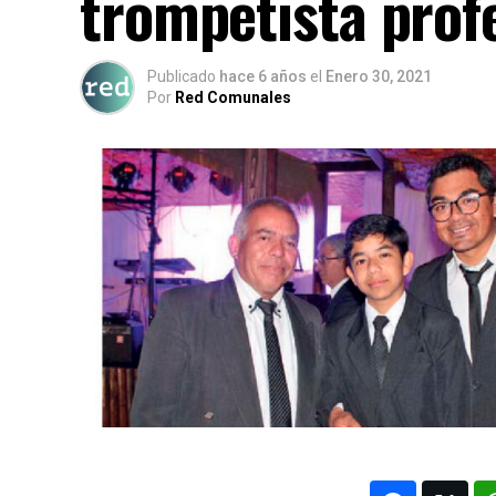
trompetista prof
Publicado
hace 6 años
el
Enero 30, 2021
Por
Red Comunales