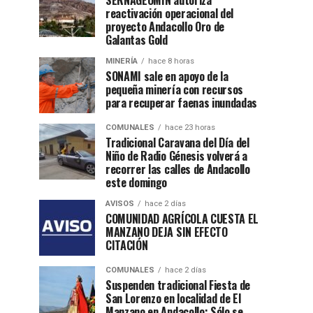
SERNAGEOMIN autoriza
reactivación operacional del
proyecto Andacollo Oro de
Galantas Gold
MINERÍA
hace 8 horas
SONAMI sale en apoyo de la
pequeña minería con recursos
para recuperar faenas inundadas
COMUNALES
hace 23 horas
Tradicional Caravana del Día del
Niño de Radio Génesis volverá a
recorrer las calles de Andacollo
este domingo
AVISOS
hace 2 días
COMUNIDAD AGRÍCOLA CUESTA EL
MANZANO DEJA SIN EFECTO
CITACIÓN
COMUNALES
hace 2 días
Suspenden tradicional Fiesta de
San Lorenzo en localidad de El
Manzano en Andacollo: Sólo se