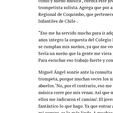
como y sueño música’, cuenta este jov
trompetista solista. Agrega que por a
Regional de Coquimbo, que pertenece 
Infantiles de Chile-.
“Eso me ha servido mucho para ir ad
años integro la orquesta del Colegio P
se cumplan mis sueños, ya que me veo
Sería un sueño que la gente me viera 
Para escuchar eso trabajo fuerte y co
Miguel Ángel sonríe ante la consulta 
trompeta, porque muchas veces los ni
abuelos. ‘No, por el contrario, eso me 
música corre por mis venas. Así que 
ellos me indicaron el camino’. El jove
fantástico lo que hago. Ya que entrar
mi carrera, es lo más lindo. A muchos 