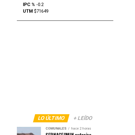
IPC %
-0.2
UTM
$71649
LO ÚLTIMO
+ LEÍDO
COMUNALES
hace 2 horas