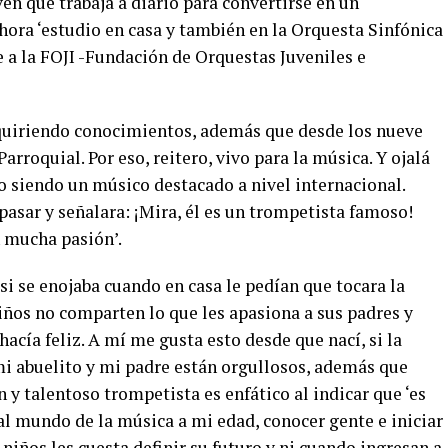
en que trabaja a diario para convertirse en un
hora ‘estudio en casa y también en la Orquesta Sinfónica
a la FOJI -Fundación de Orquestas Juveniles e
quiriendo conocimientos, además que desde los nueve
arroquial. Por eso, reitero, vivo para la música. Y ojalá
 siendo un músico destacado a nivel internacional.
pasar y señalara: ¡Mira, él es un trompetista famoso!
n mucha pasión’.
si se enojaba cuando en casa le pedían que tocara la
ños no comparten lo que les apasiona a sus padres y
hacía feliz. A mí me gusta esto desde que nací, si la
mi abuelito y mi padre están orgullosos, además que
n y talentoso trompetista es enfático al indicar que ‘es
 al mundo de la música a mi edad, conocer gente e iniciar
niños les cuesta definir su futuro y ni cuando ingresan a