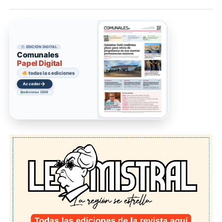
EDICIÓN DIGITAL
Comunales
Papel Digital
todas las ediciones
→
Acceder
ediciones 2026