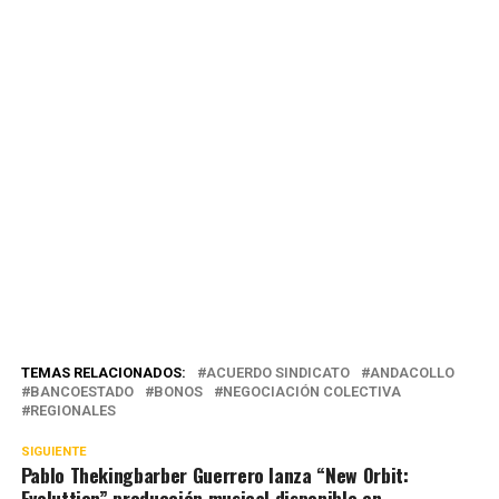
TEMAS RELACIONADOS:
ACUERDO SINDICATO
ANDACOLLO
BANCOESTADO
BONOS
NEGOCIACIÓN COLECTIVA
REGIONALES
SIGUIENTE
Pablo Thekingbarber Guerrero lanza “New Orbit:
Evoluttion” producción musical disponible en