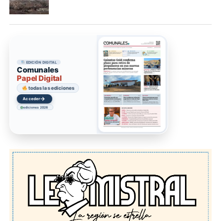
EDICIÓN DIGITAL
Comunales
Papel Digital
todas las ediciones
→
Acceder
ediciones 2026