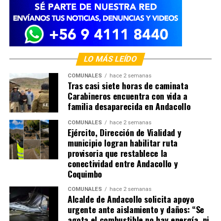
LO MÁS LEÍDO
COMUNALES
hace 2 semanas
Tras casi siete horas de caminata
Carabineros encuentra con vida a
familia desaparecida en Andacollo
COMUNALES
hace 2 semanas
Ejército, Dirección de Vialidad y
municipio logran habilitar ruta
provisoria que restablece la
conectividad entre Andacollo y
Coquimbo
COMUNALES
hace 2 semanas
Alcalde de Andacollo solicita apoyo
urgente ante aislamiento y daños: “Se
agota el combustible no hay energía, ni