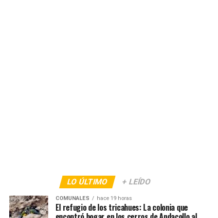
LO ÚLTIMO
+ LEÍDO
COMUNALES
hace 19 horas
El refugio de los tricahues: La colonia que
encontró hogar en los cerros de Andacollo al