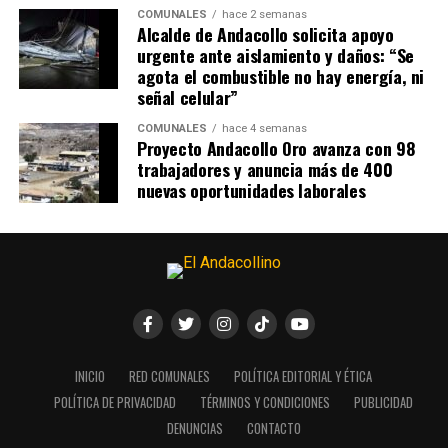
COMUNALES
hace 2 semanas
Alcalde de Andacollo solicita apoyo
urgente ante aislamiento y daños: “Se
agota el combustible no hay energía, ni
señal celular”
COMUNALES
hace 4 semanas
Proyecto Andacollo Oro avanza con 98
trabajadores y anuncia más de 400
nuevas oportunidades laborales
INICIO
RED COMUNALES
POLÍTICA EDITORIAL Y ÉTICA
POLÍTICA DE PRIVACIDAD
TÉRMINOS Y CONDICIONES
PUBLICIDAD
DENUNCIAS
CONTACTO