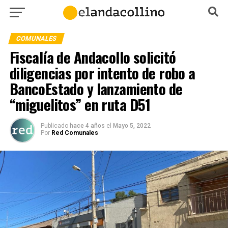
COMUNALES
Fiscalía de Andacollo solicitó
diligencias por intento de robo a
BancoEstado y lanzamiento de
“miguelitos” en ruta D51
Publicado
hace 4 años
el
Mayo 5, 2022
Por
Red Comunales