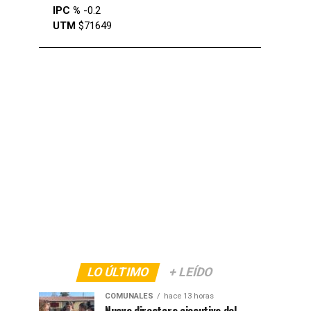
IPC %
-0.2
UTM
$71649
LO ÚLTIMO
+ LEÍDO
COMUNALES
hace 13 horas