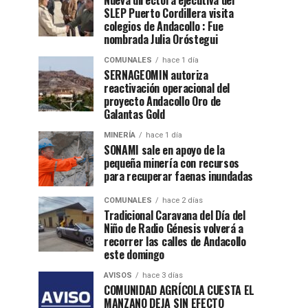
Nueva directora ejecutiva del
SLEP Puerto Cordillera visita
colegios de Andacollo : Fue
nombrada Julia Oróstegui
COMUNALES
hace 1 día
SERNAGEOMIN autoriza
reactivación operacional del
proyecto Andacollo Oro de
Galantas Gold
MINERÍA
hace 1 día
SONAMI sale en apoyo de la
pequeña minería con recursos
para recuperar faenas inundadas
COMUNALES
hace 2 días
Tradicional Caravana del Día del
Niño de Radio Génesis volverá a
recorrer las calles de Andacollo
este domingo
AVISOS
hace 3 días
COMUNIDAD AGRÍCOLA CUESTA EL
MANZANO DEJA SIN EFECTO