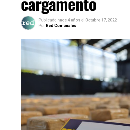
cargamento
Publicado
hace 4 años
el
Octubre 17, 2022
Por
Red Comunales