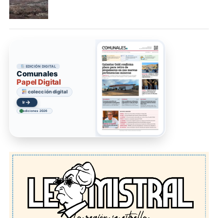
EDICIÓN DIGITAL
Comunales
Papel Digital
colección digital
→
Ir
ediciones 2026