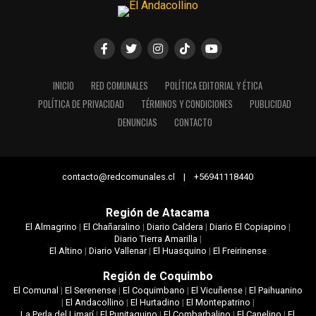
INICIO
RED COMUNALES
POLÍTICA EDITORIAL Y ÉTICA
POLÍTICA DE PRIVACIDAD
TÉRMINOS Y CONDICIONES
PUBLICIDAD
DENUNCIAS
CONTACTO
contacto@redcomunales.cl | +56941118440
Región de Atacama
El Almagrino
|
El Chañaralino
|
Diario Caldera
|
Diario El Copiapino
|
Diario Tierra Amarilla
|
El Altino
|
Diario Vallenar
|
El Huasquino
|
El Freirinense
Región de Coquimbo
El Comunal
|
El Serenense
|
El Coquimbano
|
El Vicuñense
|
El Paihuanino
|
El Andacollino
|
El Hurtadino
|
El Montepatrino
|
La Perla del Limarí
|
El Punitaquino
|
El Combarbalino
|
El Canelino
|
El