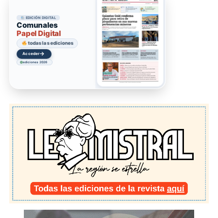
EDICIÓN DIGITAL
Comunales
Papel Digital
todas las ediciones
→
Acceder
ediciones 2026