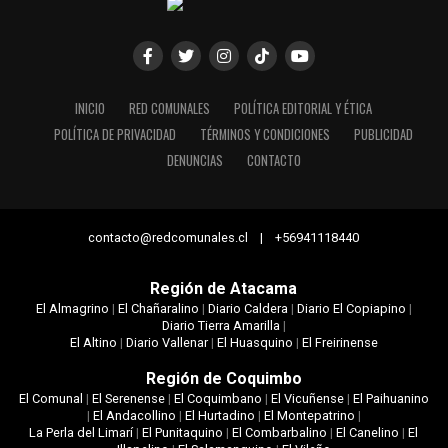
INICIO
RED COMUNALES
POLÍTICA EDITORIAL Y ÉTICA
POLÍTICA DE PRIVACIDAD
TÉRMINOS Y CONDICIONES
PUBLICIDAD
DENUNCIAS
CONTACTO
contacto@redcomunales.cl | +56941118440
Región de Atacama
El Almagrino
|
El Chañaralino
|
Diario Caldera
|
Diario El Copiapino
|
Diario Tierra Amarilla
|
El Altino
|
Diario Vallenar
|
El Huasquino
|
El Freirinense
Región de Coquimbo
El Comunal
|
El Serenense
|
El Coquimbano
|
El Vicuñense
|
El Paihuanino
|
El Andacollino
|
El Hurtadino
|
El Montepatrino
|
La Perla del Limarí
|
El Punitaquino
|
El Combarbalino
|
El Canelino
|
El