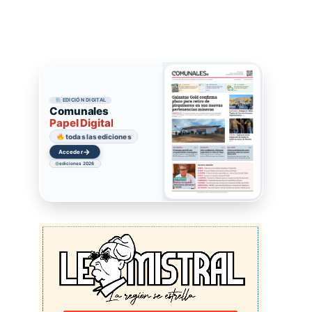
EDICIÓN DIGITAL
Comunales
Papel Digital
todas las ediciones
→
Acceder
ediciones 2026