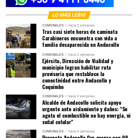
LO MÁS LEÍDO
COMUNALES
hace 2 semanas
Tras casi siete horas de caminata
Carabineros encuentra con vida a
familia desaparecida en Andacollo
COMUNALES
hace 2 semanas
Ejército, Dirección de Vialidad y
municipio logran habilitar ruta
provisoria que restablece la
conectividad entre Andacollo y
Coquimbo
COMUNALES
hace 2 semanas
Alcalde de Andacollo solicita apoyo
urgente ante aislamiento y daños: “Se
agota el combustible no hay energía, ni
señal celular”
COMUNALES
hace 4 semanas
Proyecto Andacollo Oro avanza con 98