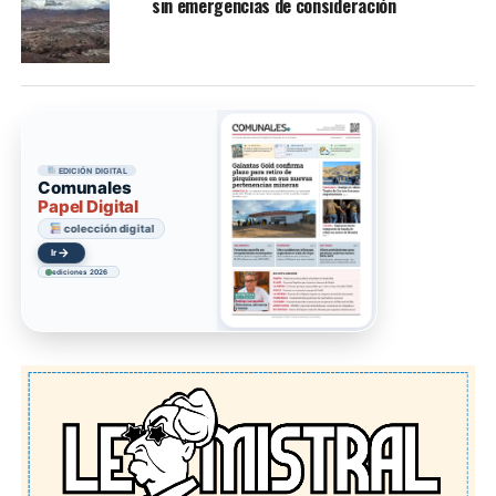
sin emergencias de consideración
EDICIÓN DIGITAL
Comunales
Papel Digital
colección digital
→
Ir
ediciones 2026