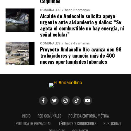
Coquimbo
COMUNALES
hace 2 semanas
Alcalde de Andacollo solicita apoyo
urgente ante aislamiento y daños: “Se
agota el combustible no hay energía, ni
señal celular”
COMUNALES
hace 4 semanas
Proyecto Andacollo Oro avanza con 98
trabajadores y anuncia más de 400
nuevas oportunidades laborales
INICIO
RED COMUNALES
POLÍTICA EDITORIAL Y ÉTICA
POLÍTICA DE PRIVACIDAD
TÉRMINOS Y CONDICIONES
PUBLICIDAD