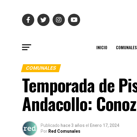
INICIO
COMUNALES
COMUNALES
Temporada de Pis
Andacollo: Conoz
Publicado
hace 3 años
el
Enero 17, 2024
Por
Red Comunales