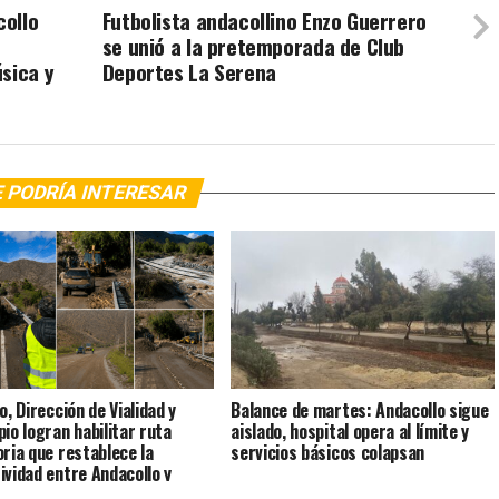
collo
Futbolista andacollino Enzo Guerrero
se unió a la pretemporada de Club
sica y
Deportes La Serena
 PODRÍA INTERESAR
o, Dirección de Vialidad y
Balance de martes: Andacollo sigue
pio logran habilitar ruta
aislado, hospital opera al límite y
oria que restablece la
servicios básicos colapsan
ividad entre Andacollo y
mbo