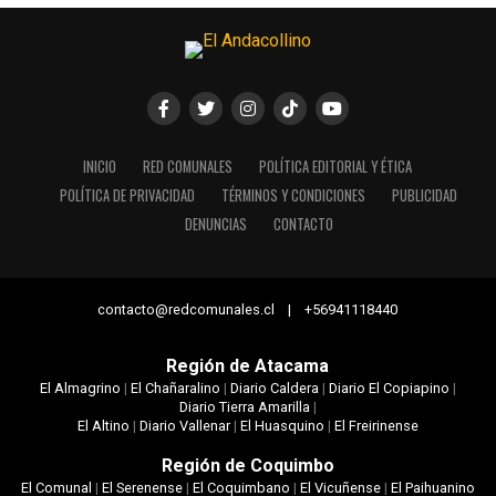
INICIO
RED COMUNALES
POLÍTICA EDITORIAL Y ÉTICA
POLÍTICA DE PRIVACIDAD
TÉRMINOS Y CONDICIONES
PUBLICIDAD
DENUNCIAS
CONTACTO
contacto@redcomunales.cl | +56941118440
Región de Atacama
El Almagrino
|
El Chañaralino
|
Diario Caldera
|
Diario El Copiapino
|
Diario Tierra Amarilla
|
El Altino
|
Diario Vallenar
|
El Huasquino
|
El Freirinense
Región de Coquimbo
El Comunal
|
El Serenense
|
El Coquimbano
|
El Vicuñense
|
El Paihuanino