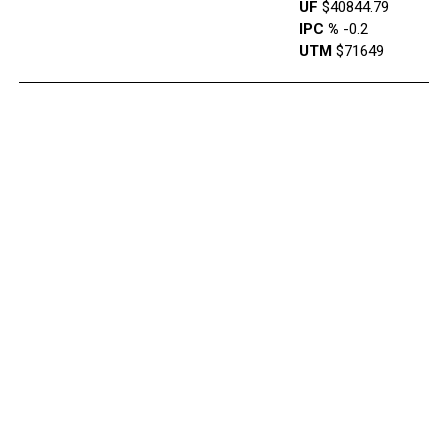
UF
$40844.79
IPC %
-0.2
UTM
$71649