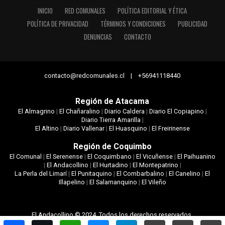
INICIO
RED COMUNALES
POLÍTICA EDITORIAL Y ÉTICA
POLÍTICA DE PRIVACIDAD
TÉRMINOS Y CONDICIONES
PUBLICIDAD
DENUNCIAS
CONTACTO
contacto@redcomunales.cl | +56941118440
Región de Atacama
El Almagrino
|
El Chañaralino
|
Diario Caldera
|
Diario El Copiapino
|
Diario Tierra Amarilla
|
El Altino
|
Diario Vallenar
|
El Huasquino
|
El Freirinense
Región de Coquimbo
El Comunal
|
El Serenense
|
El Coquimbano
|
El Vicuñense
|
El Paihuanino
|
El Andacollino
|
El Hurtadino
|
El Montepatrino
|
La Perla del Limarí
|
El Punitaquino
|
El Combarbalino
|
El Canelino
|
El
Illapelino
|
El Salamanquino
|
El Vileño
El Andacollino © 2024. Todos los derechos reservados.