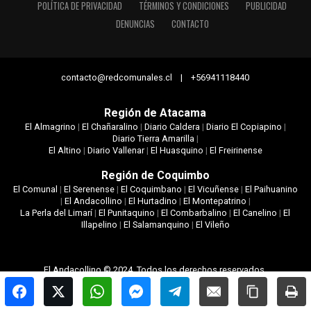
POLÍTICA DE PRIVACIDAD
TÉRMINOS Y CONDICIONES
PUBLICIDAD
DENUNCIAS
CONTACTO
contacto@redcomunales.cl | +56941118440
Región de Atacama
El Almagrino
|
El Chañaralino
|
Diario Caldera
|
Diario El Copiapino
|
Diario Tierra Amarilla
|
El Altino
|
Diario Vallenar
|
El Huasquino
|
El Freirinense
Región de Coquimbo
El Comunal
|
El Serenense
|
El Coquimbano
|
El Vicuñense
|
El Paihuanino
|
El Andacollino
|
El Hurtadino
|
El Montepatrino
|
La Perla del Limarí
|
El Punitaquino
|
El Combarbalino
|
El Canelino
|
El
Illapelino
|
El Salamanquino
|
El Vileño
El Andacollino © 2024. Todos los derechos reservados.