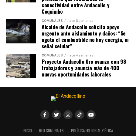
conectividad entre Andacollo y
Coquimbo
COMUNALES
hace 3 semanas
Alcalde de Andacollo solicita apoyo
urgente ante aislamiento y daños: “Se
agota el combustible no hay energía, ni
señal celular”
COMUNALES
hace 4 semanas
Proyecto Andacollo Oro avanza con 98
trabajadores y anuncia más de 400
nuevas oportunidades laborales
INICIO
RED COMUNALES
POLÍTICA EDITORIAL Y ÉTICA