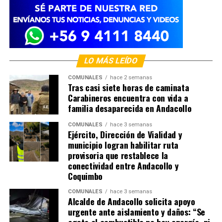
LO MÁS LEÍDO
COMUNALES
hace 2 semanas
Tras casi siete horas de caminata
Carabineros encuentra con vida a
familia desaparecida en Andacollo
COMUNALES
hace 3 semanas
Ejército, Dirección de Vialidad y
municipio logran habilitar ruta
provisoria que restablece la
conectividad entre Andacollo y
Coquimbo
COMUNALES
hace 3 semanas
Alcalde de Andacollo solicita apoyo
urgente ante aislamiento y daños: “Se