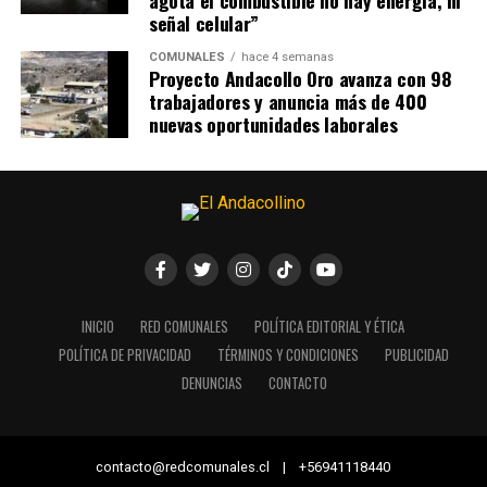
agota el combustible no hay energía, ni
señal celular”
COMUNALES
hace 4 semanas
Proyecto Andacollo Oro avanza con 98
trabajadores y anuncia más de 400
nuevas oportunidades laborales
INICIO
RED COMUNALES
POLÍTICA EDITORIAL Y ÉTICA
POLÍTICA DE PRIVACIDAD
TÉRMINOS Y CONDICIONES
PUBLICIDAD
DENUNCIAS
CONTACTO
contacto@redcomunales.cl | +56941118440