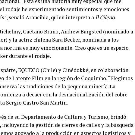
rnacional. “Esta es una historia muy especial que me
el rodaje he experimentado sentimientos y emociones
ís”, señaló Arancibia, quien interpreta a
Il Cileno
.
 Richelmy, Gaetano Bruno, Andrew Bargsted (nominado a
r) y la actriz chilena Sara Becker, nominada a los
rra nortina es muy emocionante. Creo que es un espacio
er durante el rodaje.
ispàrte, EQUECO (Chile) y Cinédokké, en colaboración
oyo de Latente Film en la región de Coquimbo. “Elegimos
serva las tradiciones de la pequeña minería. La
comienza a decaer con la desnacionalización del cobre
sta Sergio Castro San Martín.
vés de su Departamento de Cultura y Turismo, brindó
, incluyendo la gestión de cierres de calles y la búsqueda
hemos apoyado a la producción en aspectos logísticos y