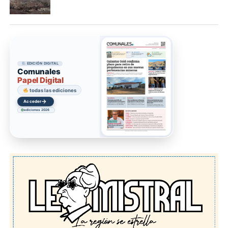
EDICIÓN DIGITAL
Comunales
Papel Digital
colección digital
→
Acceder
ediciones 2026