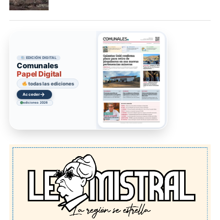
EDICIÓN DIGITAL
Comunales
Papel Digital
todas las ediciones
→
Acceder
ediciones 2026