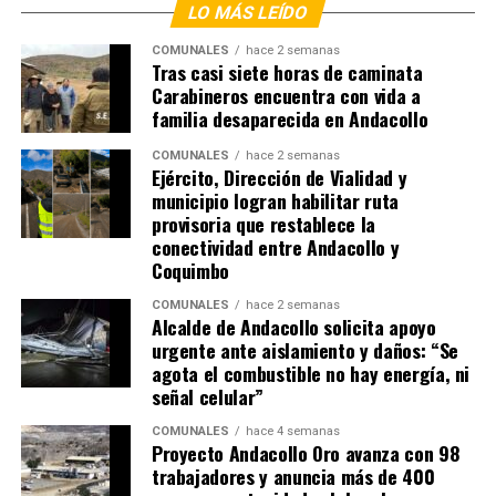
LO MÁS LEÍDO
COMUNALES
hace 2 semanas
Tras casi siete horas de caminata
Carabineros encuentra con vida a
familia desaparecida en Andacollo
COMUNALES
hace 2 semanas
Ejército, Dirección de Vialidad y
municipio logran habilitar ruta
provisoria que restablece la
conectividad entre Andacollo y
Coquimbo
COMUNALES
hace 2 semanas
Alcalde de Andacollo solicita apoyo
urgente ante aislamiento y daños: “Se
agota el combustible no hay energía, ni
señal celular”
COMUNALES
hace 4 semanas
Proyecto Andacollo Oro avanza con 98
trabajadores y anuncia más de 400