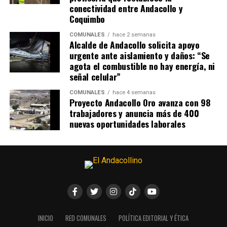
conectividad entre Andacollo y
Coquimbo
COMUNALES
hace 2 semanas
Alcalde de Andacollo solicita apoyo
urgente ante aislamiento y daños: “Se
agota el combustible no hay energía, ni
señal celular”
COMUNALES
hace 4 semanas
Proyecto Andacollo Oro avanza con 98
trabajadores y anuncia más de 400
nuevas oportunidades laborales
INICIO
RED COMUNALES
POLÍTICA EDITORIAL Y ÉTICA