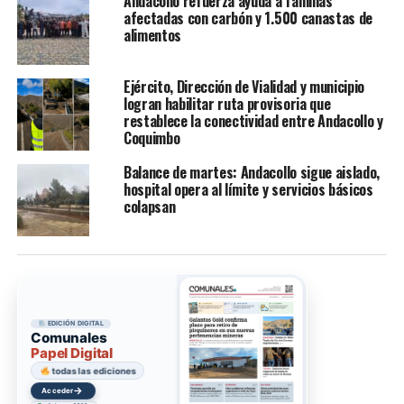
Andacollo refuerza ayuda a familias
afectadas con carbón y 1.500 canastas de
alimentos
Ejército, Dirección de Vialidad y municipio
logran habilitar ruta provisoria que
restablece la conectividad entre Andacollo y
Coquimbo
Balance de martes: Andacollo sigue aislado,
hospital opera al límite y servicios básicos
colapsan
EDICIÓN DIGITAL
Comunales
Papel Digital
todas las ediciones
→
Acceder