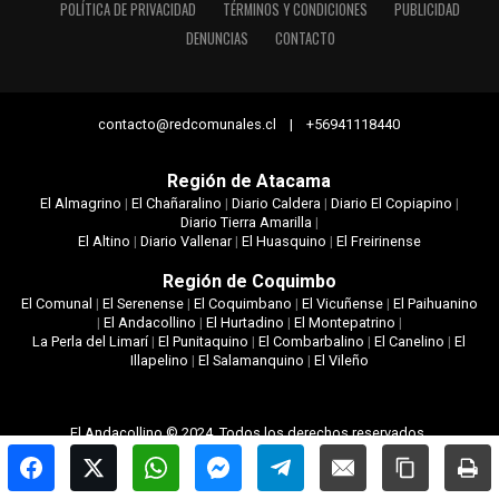
POLÍTICA DE PRIVACIDAD
TÉRMINOS Y CONDICIONES
PUBLICIDAD
DENUNCIAS
CONTACTO
contacto@redcomunales.cl | +56941118440
Región de Atacama
El Almagrino
|
El Chañaralino
|
Diario Caldera
|
Diario El Copiapino
|
Diario Tierra Amarilla
|
El Altino
|
Diario Vallenar
|
El Huasquino
|
El Freirinense
Región de Coquimbo
El Comunal
|
El Serenense
|
El Coquimbano
|
El Vicuñense
|
El Paihuanino
|
El Andacollino
|
El Hurtadino
|
El Montepatrino
|
La Perla del Limarí
|
El Punitaquino
|
El Combarbalino
|
El Canelino
|
El
Illapelino
|
El Salamanquino
|
El Vileño
El Andacollino © 2024. Todos los derechos reservados.