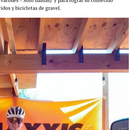
 varones – Solo damas) y para lograr su cometido
idos y bicicletas de gravel.