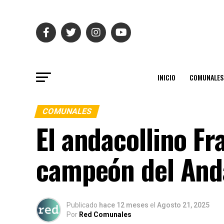
INICIO
COMUNALES
COMUNALES
El andacollino F
campeón del Anda
Publicado
hace 12 meses
el
Agosto 21, 2025
Por
Red Comunales