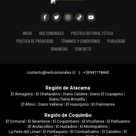
INICIO
RED COMUNALES
POLÍTICA EDITORIAL Y ÉTICA
POLÍTICA DE PRIVACIDAD
TÉRMINOS Y CONDICIONES
PUBLICIDAD
DENUNCIAS
CONTACTO
contacto@redcomunales.cl | +56941118440
Región de Atacama
El Almagrino
|
El Chañaralino
|
Diario Caldera
|
Diario El Copiapino
|
Diario Tierra Amarilla
|
El Altino
|
Diario Vallenar
|
El Huasquino
|
El Freirinense
Región de Coquimbo
El Comunal
|
El Serenense
|
El Coquimbano
|
El Vicuñense
|
El Paihuanino
|
El Andacollino
|
El Hurtadino
|
El Montepatrino
|
La Perla del Limarí
|
El Punitaquino
|
El Combarbalino
|
El Canelino
|
El