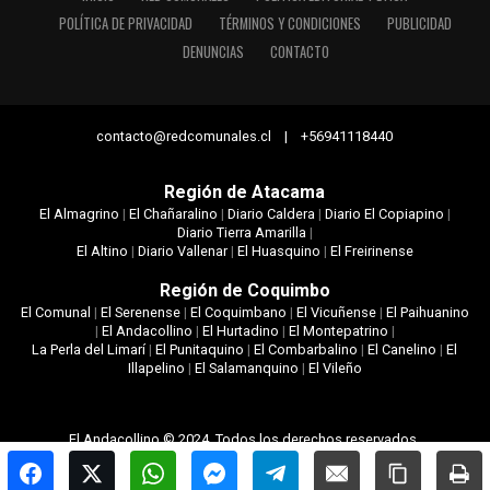
POLÍTICA DE PRIVACIDAD
TÉRMINOS Y CONDICIONES
PUBLICIDAD
DENUNCIAS
CONTACTO
contacto@redcomunales.cl | +56941118440
Región de Atacama
El Almagrino
|
El Chañaralino
|
Diario Caldera
|
Diario El Copiapino
|
Diario Tierra Amarilla
|
El Altino
|
Diario Vallenar
|
El Huasquino
|
El Freirinense
Región de Coquimbo
El Comunal
|
El Serenense
|
El Coquimbano
|
El Vicuñense
|
El Paihuanino
|
El Andacollino
|
El Hurtadino
|
El Montepatrino
|
La Perla del Limarí
|
El Punitaquino
|
El Combarbalino
|
El Canelino
|
El
Illapelino
|
El Salamanquino
|
El Vileño
El Andacollino © 2024. Todos los derechos reservados.