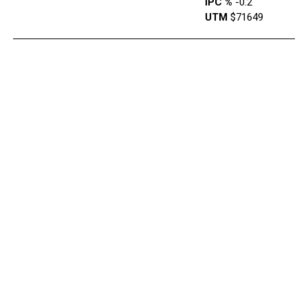
IPC %
-0.2
UTM
$71649