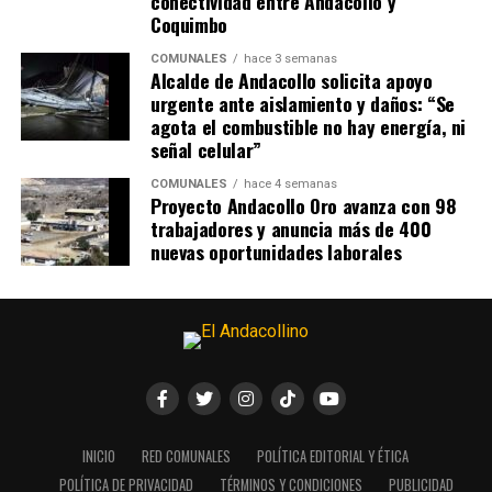
conectividad entre Andacollo y
Coquimbo
COMUNALES
hace 3 semanas
Alcalde de Andacollo solicita apoyo
urgente ante aislamiento y daños: “Se
agota el combustible no hay energía, ni
señal celular”
COMUNALES
hace 4 semanas
Proyecto Andacollo Oro avanza con 98
trabajadores y anuncia más de 400
nuevas oportunidades laborales
INICIO
RED COMUNALES
POLÍTICA EDITORIAL Y ÉTICA
POLÍTICA DE PRIVACIDAD
TÉRMINOS Y CONDICIONES
PUBLICIDAD