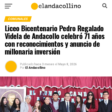
COMUNALES
Liceo Bicentenario Pedro Regalado
Videla de Andacollo celebró 71 años
con reconocimientos y anuncio de
millonaria inversión
Publicado
hace 3 meses
el
Mayo 8, 2026
Por
El Andacollino