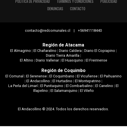
POLÍTICA DE PRIVACIDAD
TÉRMINOS Y CONDICIONES
PUBLICIDAD
DENUNCIAS
CONTACTO
contacto@redcomunales.cl | +56941118440
Región de Atacama
El Almagrino
|
El Chañaralino
|
Diario Caldera
|
Diario El Copiapino
|
Diario Tierra Amarilla
|
El Altino
|
Diario Vallenar
|
El Huasquino
|
El Freirinense
Región de Coquimbo
El Comunal
|
El Serenense
|
El Coquimbano
|
El Vicuñense
|
El Paihuanino
|
El Andacollino
|
El Hurtadino
|
El Montepatrino
|
La Perla del Limarí
|
El Punitaquino
|
El Combarbalino
|
El Canelino
|
El
Illapelino
|
El Salamanquino
|
El Vileño
El Andacollino © 2024. Todos los derechos reservados.