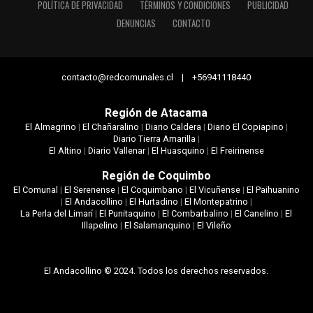
POLÍTICA DE PRIVACIDAD
TÉRMINOS Y CONDICIONES
PUBLICIDAD
DENUNCIAS
CONTACTO
contacto@redcomunales.cl | +56941118440
Región de Atacama
El Almagrino
|
El Chañaralino
|
Diario Caldera
|
Diario El Copiapino
|
Diario Tierra Amarilla
|
El Altino
|
Diario Vallenar
|
El Huasquino
|
El Freirinense
Región de Coquimbo
El Comunal
|
El Serenense
|
El Coquimbano
|
El Vicuñense
|
El Paihuanino
|
El Andacollino
|
El Hurtadino
|
El Montepatrino
|
La Perla del Limarí
|
El Punitaquino
|
El Combarbalino
|
El Canelino
|
El
Illapelino
|
El Salamanquino
|
El Vileño
El Andacollino © 2024. Todos los derechos reservados.