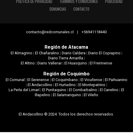
POLÍTICA DE PRIVACIDAD
TÉRMINOS Y CONDICIONES
PUBLICIDAD
DENUNCIAS
CONTACTO
contacto@redcomunales.cl | +56941118440
Región de Atacama
El Almagrino
|
El Chañaralino
|
Diario Caldera
|
Diario El Copiapino
|
Diario Tierra Amarilla
|
El Altino
|
Diario Vallenar
|
El Huasquino
|
El Freirinense
Región de Coquimbo
El Comunal
|
El Serenense
|
El Coquimbano
|
El Vicuñense
|
El Paihuanino
|
El Andacollino
|
El Hurtadino
|
El Montepatrino
|
La Perla del Limarí
|
El Punitaquino
|
El Combarbalino
|
El Canelino
|
El
Illapelino
|
El Salamanquino
|
El Vileño
El Andacollino © 2024. Todos los derechos reservados.